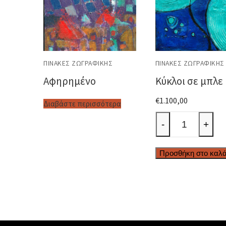
ΠΊΝΑΚΕΣ ΖΩΓΡΑΦΙΚΉΣ
ΠΊΝΑΚΕΣ ΖΩΓΡΑΦΙΚΉΣ
Αφηρημένο
Κύκλοι σε μπλε
€
1.100,00
Διαβάστε περισσότερα
Κύκλοι
-
+
σε
μπλε
Προσθήκη στο καλά
ποσότητα