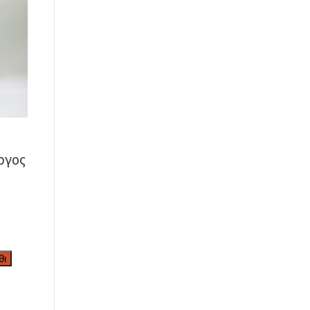
ργος
θι