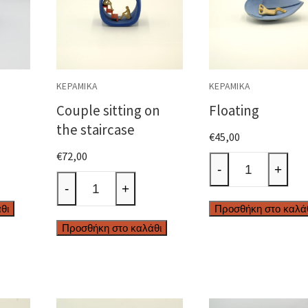
ΚΕΡΑΜΙΚΆ
ΚΕΡΑΜΙΚΆ
Couple sitting on
Floating
the staircase
€
45,00
€
72,00
Floating
-
+
Couple
ποσότητα
-
+
sitting
θι
Προσθήκη στο καλά
on
Προσθήκη στο καλάθι
the
staircase
ποσότητα