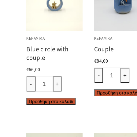
ΚΕΡΑΜΙΚΆ
ΚΕΡΑΜΙΚΆ
Blue circle with
Couple
couple
€
84,00
€
66,00
Couple
-
+
Blue
ποσότητα
-
+
circle
Προσθήκη στο καλά
with
Προσθήκη στο καλάθι
couple
ποσότητα