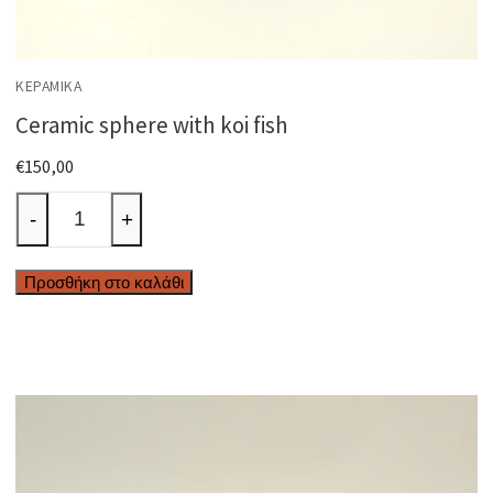
ΚΕΡΑΜΙΚΆ
Ceramic sphere with koi fish
€
150,00
Ceramic
-
+
sphere
with
Προσθήκη στο καλάθι
koi
fish
ποσότητα