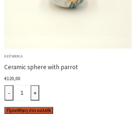
ΚΕΡΑΜΙΚΆ
Ceramic sphere with parrot
€
120,00
Ceramic
-
+
sphere
with
Προσθήκη στο καλάθι
parrot
ποσότητα