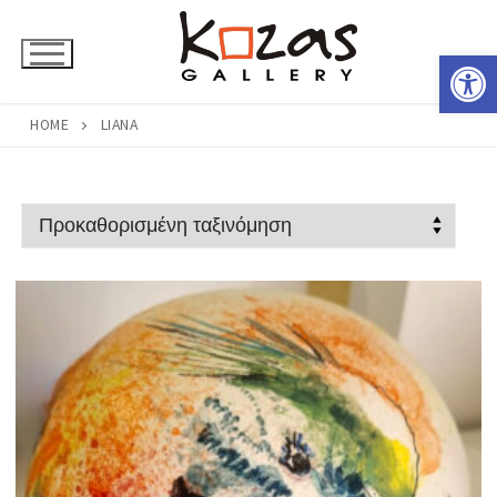
Μετάβαση
στο
Ανοίξτε 
περιεχόμενο
HOME
LIANA