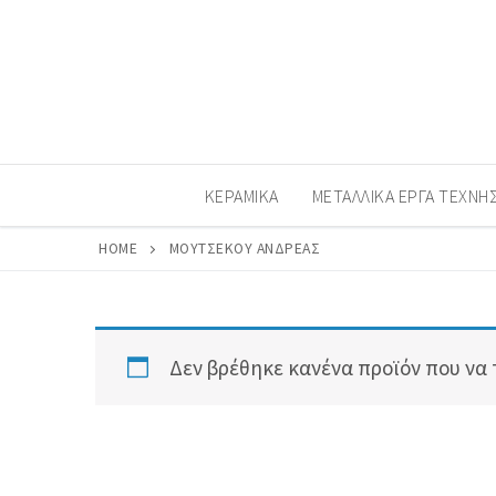
Μετάβαση
στο
περιεχόμενο
ΚΕΡΑΜΙΚΆ
ΜΕΤΑΛΛΙΚΆ ΈΡΓΑ ΤΈΧΝΗ
HOME
ΜΟΥΤΣΈΚΟΥ ΑΝΔΡΈΑΣ
Δεν βρέθηκε κανένα προϊόν που να τ