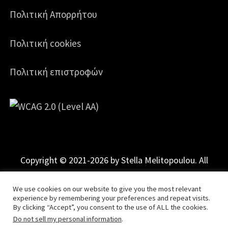
Πολιτική Απορρήτου
Πολιτική cookies
Πολιτική επιστροφών
Copyright © 2021-2026 by Stella Melitopoulou. All
Rights Reserved.
Powered by
mgk
.advertising
.
We use cookies on our website to give you the most relevant
experience by remembering your preferences and repeat visits.
By clicking “Accept”, you consent to the use of ALL the cookies.
Do not sell my personal information
.