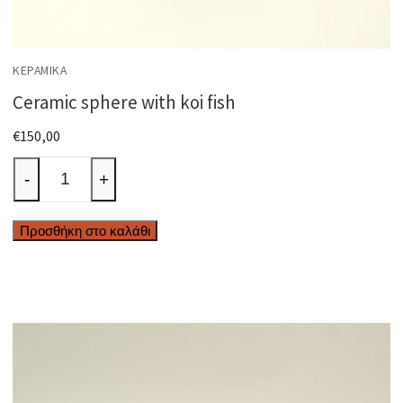
ΚΕΡΑΜΙΚΆ
Ceramic sphere with koi fish
€
150,00
Ceramic
-
+
sphere
with
Προσθήκη στο καλάθι
koi
fish
ποσότητα