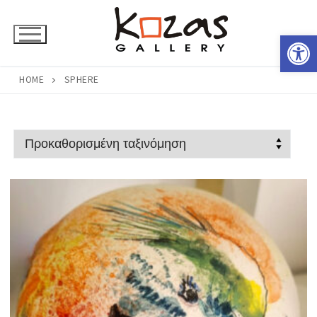
Μετάβαση
στο
Ανοίξτε 
περιεχόμενο
HOME
SPHERE