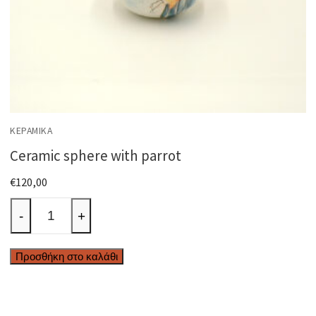
ΚΕΡΑΜΙΚΆ
Ceramic sphere with parrot
€
120,00
Ceramic
-
+
sphere
with
Προσθήκη στο καλάθι
parrot
ποσότητα