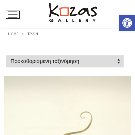
Μετάβαση
στο
Ανοίξτε 
περιεχόμενο
HOME
TRAIN