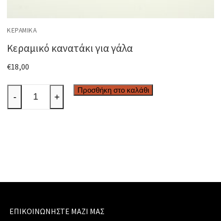
ΚΕΡΑΜΙΚΆ
Κεραμικό κανατάκι για γάλα
€
18,00
Κεραμικό
Προσθήκη στο καλάθι
-
+
κανατάκι
για
γάλα
ποσότητα
ΕΠΙΚΟΙΝΩΝΉΣΤΕ ΜΑΖΊ ΜΑΣ