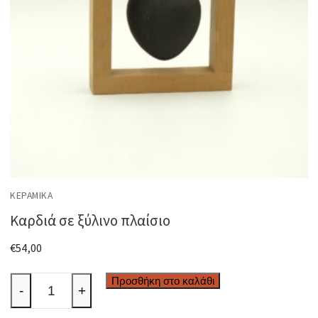
ΚΕΡΑΜΙΚΆ
Καρδιά σε ξύλινο πλαίσιο
€
54,00
Καρδιά
Προσθήκη στο καλάθι
-
+
σε