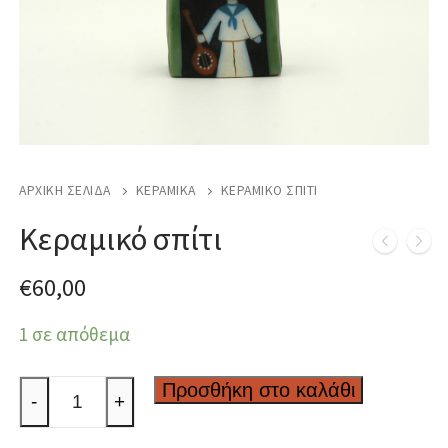
ΑΡΧΙΚΉ ΣΕΛΊΔΑ
ΚΕΡΑΜΙΚΆ
ΚΕΡΑΜΙΚΌ ΣΠΊΤΙ
Κεραμικό σπίτι
€
60,00
1 σε απόθεμα
Κεραμικό
Προσθήκη στο καλάθι
-
+
σπίτι