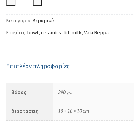
κανατάκι
για
Κατηγορία:
Κεραμικά
γάλα
ποσότητα
Ετικέτες:
bowl
,
ceramics
,
lid
,
milk
,
Vaia Reppa
Επιπλέον πληροφορίες
Βάρος
290 γρ.
Διαστάσεις
10 × 10 × 10 cm