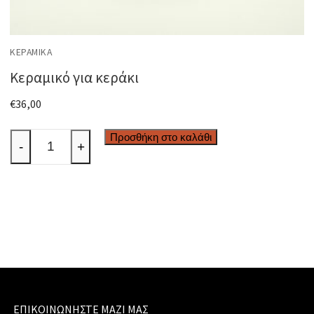
ΚΕΡΑΜΙΚΆ
Κεραμικό για κεράκι
€
36,00
Κεραμικό
Προσθήκη στο καλάθι
-
+
για
κεράκι
ποσότητα
ΕΠΙΚΟΙΝΩΝΉΣΤΕ ΜΑΖΊ ΜΑΣ