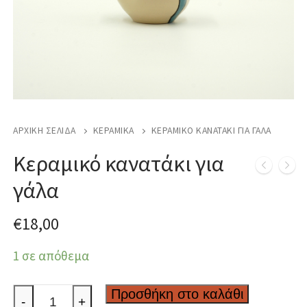
ΑΡΧΙΚΉ ΣΕΛΊΔΑ
ΚΕΡΑΜΙΚΆ
ΚΕΡΑΜΙΚΌ ΚΑΝΑΤΆΚΙ ΓΙΑ ΓΆΛΑ
Κεραμικό κανατάκι για
γάλα
€
18,00
1 σε απόθεμα
Κεραμικό
Προσθήκη στο καλάθι
-
+