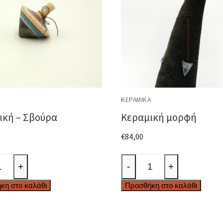
Ά
ΚΕΡΑΜΙΚΆ
ική – Σβούρα
Κεραμική μορφή
€
84,00
κή
Κεραμική
+
-
+
μορφή
κη στο καλάθι
Προσθήκη στο καλάθι
α
ποσότητα
ητα