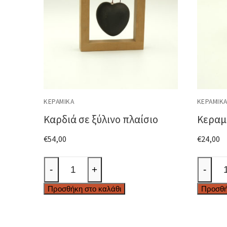
ΚΕΡΑΜΙΚΆ
ΚΕΡΑΜΙΚ
Καρδιά σε ξύλινο πλαίσιο
Κεραμ
€
54,00
€
24,00
Καρδιά
Κεραμι
-
+
-
σε
-
Προσθήκη στο καλάθι
Προσθή
ξύλινο
Σβούρ
πλαίσιο
ποσότ
ποσότητα