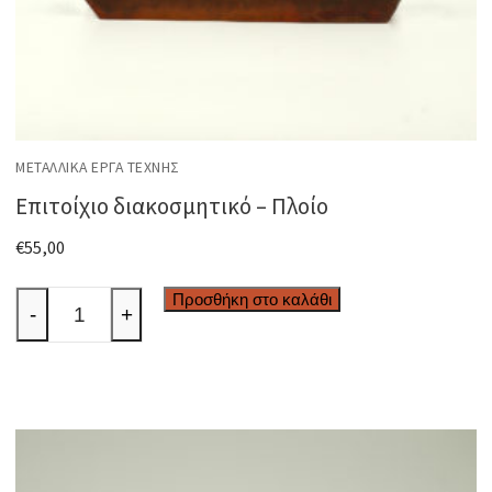
ΜΕΤΑΛΛΙΚΆ ΈΡΓΑ ΤΈΧΝΗΣ
Επιτοίχιο διακοσμητικό – Πλοίο
€
55,00
Επιτοίχιο
Προσθήκη στο καλάθι
-
+
διακοσμητικό
-
Πλοίο
ποσότητα