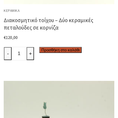
ΚΕΡΑΜΙΚΆ
Διακοσμητικό τοίχου – Δύο κεραμικές
πεταλούδες σε κορνίζα
€
120,00
Διακοσμητικό
Προσθήκη στο καλάθι
-
+
τοίχου
-
Δύο
κεραμικές
πεταλούδες
σε
κορνίζα
ποσότητα