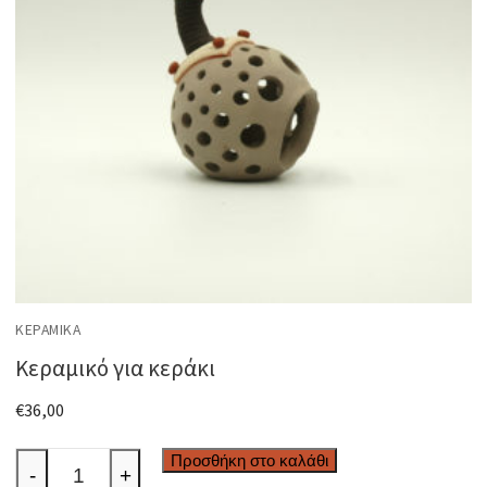
ΚΕΡΑΜΙΚΆ
Κεραμικό για κεράκι
€
36,00
Κεραμικό
Προσθήκη στο καλάθι
-
+