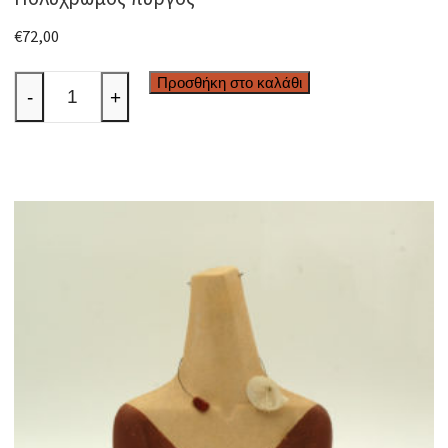
€
72,00
Πολύχρωμος
Προσθήκη στο καλάθι
-
+
πύργος
ποσότητα