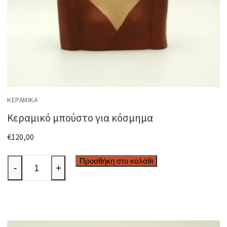
ΚΕΡΑΜΙΚΆ
Κεραμικό μπούστο για κόσμημα
€
120,00
Κεραμικό
Προσθήκη στο καλάθι
-
+
μπούστο
για
κόσμημα
ποσότητα