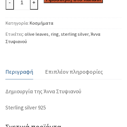
-
+
ασημένιο
δαχτυλίδι
Κατηγορία:
Κοσμήματα
ποσότητα
Ετικέτες:
olive leaves
,
ring
,
sterling silver
,
Άννα
Στυψιανού
Περιγραφή
Επιπλέον πληροφορίες
Δημιουργία της Άννα Στυψιανού
Sterling silver 925
Σχετικά προϊόντα