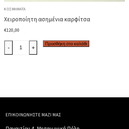
ΚΟΣΜΉΜΑΤΑ
Χειροποίητη ασημένια καρφίτσα
€
120,00
Χειροποίητη
Προσθήκη στο καλάθι
-
+
ασημένια
καρφίτσα
ποσότητα
ΕΠΙΚΟΙΝΩΝΉΣΤΕ ΜΑΖΊ ΜΑΣ
Παναιτίου 4, Μεσαιωνική Πόλη,