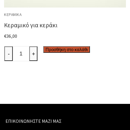
ΚΕΡΑΜΙΚΆ
Κεραμικό για κεράκι
€
36,00
Κεραμικό
Προσθήκη στο καλάθι
-
+
για
κεράκι
ποσότητα
ΕΠΙΚΟΙΝΩΝΉΣΤΕ ΜΑΖΊ ΜΑΣ