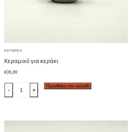
ΚΕΡΑΜΙΚΆ
Κεραμικό για κεράκι
€
39,00
Κεραμικό
Προσθήκη στο καλάθι
-
+
για
κεράκι
ποσότητα