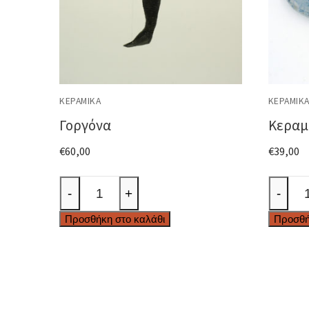
ΚΕΡΑΜΙΚΆ
ΚΕΡΑΜΙΚ
Γοργόνα
Κεραμ
€
60,00
€
39,00
Γοργόνα
Κεραμι
-
+
-
ποσότητα
κουδου
Προσθήκη στο καλάθι
Προσθή
ποσότ