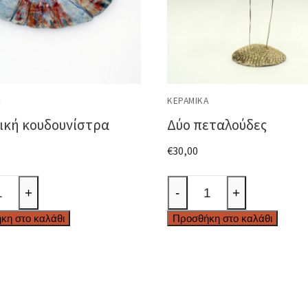
Ά
ΚΕΡΑΜΙΚΆ
ική κουδουνίστρα
Δύο πεταλούδες
€
30,00
κή
Δύο
+
-
+
νίστρα
πεταλούδες
κη στο καλάθι
Προσθήκη στο καλάθι
ητα
ποσότητα