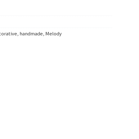
corative
,
handmade
,
Melody