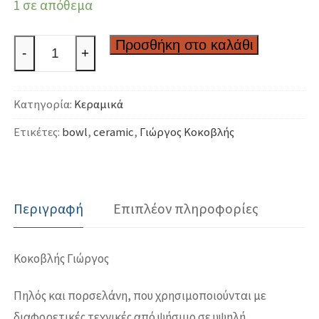
1 σε απόθεμα
Κεραμικό
Προσθήκη στο καλάθι
-
+
μπολ
με
Κατηγορία:
Κεραμικά
μάτι
ποσότητα
Ετικέτες:
bowl
,
ceramic
,
Γιώργος Κοκοβλής
Περιγραφή
Επιπλέον πληροφορίες
Κοκοβλής Γιώργος
Πηλός και πορσελάνη, που χρησιμοποιούνται με
διαφορετικές τεχνικές από ψήσιμο σε υψηλή