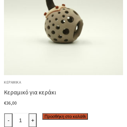
ΚΕΡΑΜΙΚΆ
Κεραμικό για κεράκι
€
36,00
Κεραμικό
Προσθήκη στο καλάθι
-
+
για