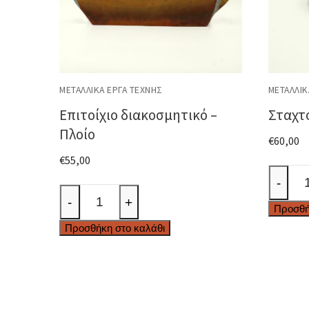
ΜΕΤΑΛΛΙΚΆ ΈΡΓΑ ΤΈΧΝΗΣ
ΜΕΤΑΛΛΙΚ
Επιτοίχιο διακοσμητικό –
Σταχτο
Πλοίο
€
60,00
€
55,00
Σταχτο
-
Επιτοίχιο
-
-
+
Προσθή
διακοσμητικό
Αστέρι
Προσθήκη στο καλάθι
-
ποσότ
Πλοίο
ποσότητα