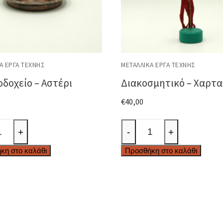
Ά ΈΡΓΑ ΤΈΧΝΗΣ
ΜΕΤΑΛΛΙΚΆ ΈΡΓΑ ΤΈΧΝΗΣ
δοχείο – Αστέρι
Διακοσμητικό – Χαρτα
€
40,00
δοχείο
Διακοσμητικό
+
-
+
-
κη στο καλάθι
Προσθήκη στο καλάθι
Χαρταετός
ητα
ποσότητα