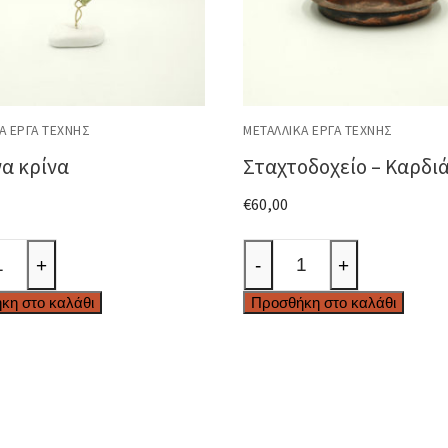
Ά ΈΡΓΑ ΤΈΧΝΗΣ
ΜΕΤΑΛΛΙΚΆ ΈΡΓΑ ΤΈΧΝΗΣ
α κρίνα
Σταχτοδοχείο – Καρδι
€
60,00
α
Σταχτοδοχείο
+
-
+
-
κη στο καλάθι
Προσθήκη στο καλάθι
ητα
Καρδιά
ποσότητα